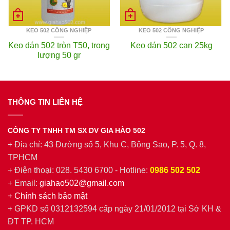
KEO 502 CÔNG NGHIỆP
KEO 502 CÔNG NGHIỆP
Keo dán 502 tròn T50, trọng
Keo dán 502 can 25kg
lượng 50 gr
THÔNG TIN LIÊN HỆ
CÔNG TY TNHH TM SX DV GIA HÀO 502
+ Địa chỉ: 43 Đường số 5, Khu C, Bông Sao, P. 5, Q. 8,
TPHCM
+ Điện thoại: 028. 5430 6700 - Hotline:
0986 502 502
+ Email:
giahao502@gmail.com
+
Chính sách bảo mật
+ GPKD số 0312132594 cấp ngày 21/01/2012 tại Sở KH &
ĐT TP. HCM