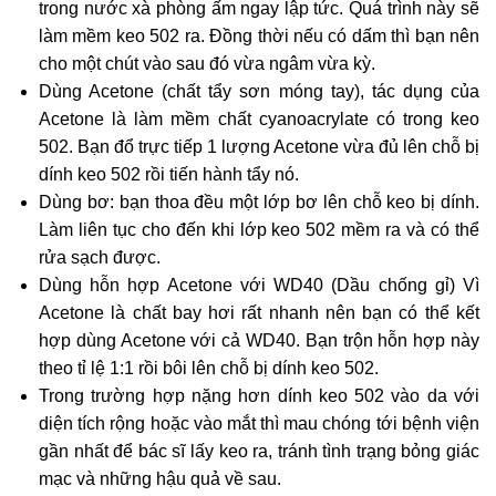
trong nước xà phòng ấm ngay lập tức. Quá trình này sẽ
làm mềm keo 502 ra. Đồng thời nếu có dấm thì bạn nên
cho một chút vào sau đó vừa ngâm vừa kỳ.
Dùng Acetone (chất tẩy sơn móng tay), tác dụng của
Acetone là làm mềm chất cyanoacrylate có trong keo
502. Bạn đổ trực tiếp 1 lượng Acetone vừa đủ lên chỗ bị
dính keo 502 rồi tiến hành tẩy nó.
Dùng bơ: bạn thoa đều một lớp bơ lên chỗ keo bị dính.
Làm liên tục cho đến khi lớp keo 502 mềm ra và có thể
rửa sạch được.
Dùng hỗn hợp Acetone với WD40 (Dầu chống gỉ) Vì
Acetone là chất bay hơi rất nhanh nên bạn có thể kết
hợp dùng Acetone với cả WD40. Bạn trộn hỗn hợp này
theo tỉ lệ 1:1 rồi bôi lên chỗ bị dính keo 502.
Trong trường hợp nặng hơn dính keo 502 vào da với
diện tích rộng hoặc vào mắt thì mau chóng tới bệnh viện
gần nhất để bác sĩ lấy keo ra, tránh tình trạng bỏng giác
mạc và những hậu quả về sau.