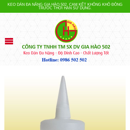
KEO DÁN ĐA NĂNG GIA HÀO 502, CAM KẾT KHÔNG KHÔ ĐÔNG
TRƯỚC THỜI HẠN SỬ DỤNG.